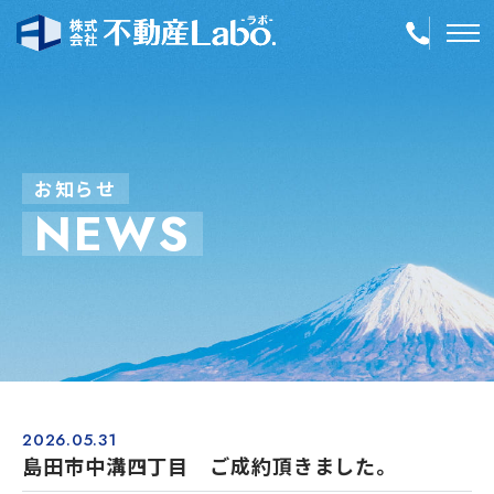
TOP
物件情報
お
知
ら
せ
N
E
W
S
空き家再生
事業内容
会社案内
店舗紹介
採用情報
2026.05.31
島田市中溝四丁目 ご成約頂きました。
簡単！不動産査定