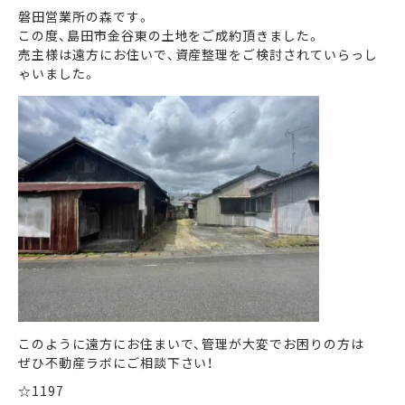
磐田営業所の森です。
この度、島田市金谷東の土地をご成約頂きました。
まずは何でもお気軽に
売主様は遠方にお住いで、資産整理をご検討されていらっし
お問い合わせ・ご相談ください！
ゃいました。
イイナミ
0120-41-1173
メールでお問い合わせ
LINEでお問い合わせ
このように遠方にお住まいで、管理が大変でお困りの方は
ぜひ不動産ラボにご相談下さい！
☆1197