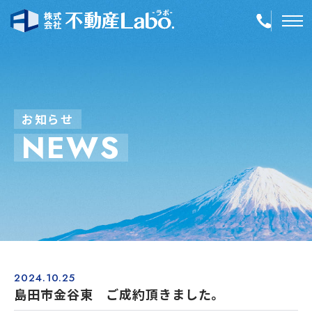
TOP
物件情報
お
知
ら
せ
N
E
W
S
空き家再生
事業内容
会社案内
店舗紹介
採用情報
2024.10.25
島田市金谷東 ご成約頂きました。
簡単！不動産査定