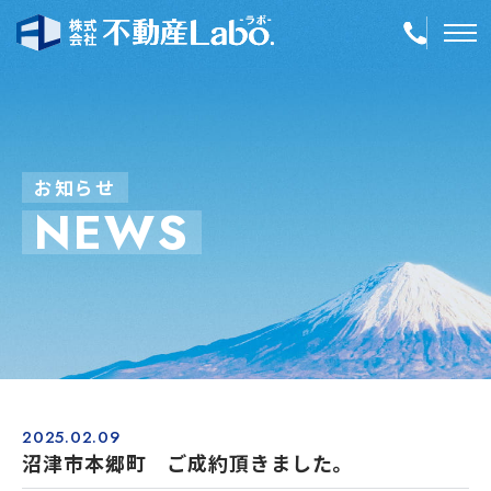
TOP
物件情報
お
知
ら
せ
N
E
W
S
空き家再生
事業内容
会社案内
店舗紹介
採用情報
2025.02.09
沼津市本郷町 ご成約頂きました。
簡単！不動産査定