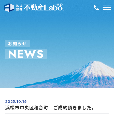
TOP
物件情報
お
知
ら
せ
N
E
W
S
空き家再生
事業内容
会社案内
店舗紹介
採用情報
2025.10.16
浜松市中央区和合町 ご成約頂きました。
簡単！不動産査定