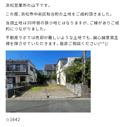
浜松営業所の山下です。
この度、浜松市中央区和合町の土地をご成約頂きました。
まずは何でもお気軽に
お問い合わせ・ご相談ください！
当該土地は30坪弱の狭小地とはなりますが、ご縁がありご成
約につながりました。
イイナミ
0120-41-1173
不動産ラボでは売却が難しいような土地でも、誠心誠意買主
様を探させていただきます。是非ご相談ください(^^)/
メールでお問い合わせ
LINEでお問い合わせ
☆1642