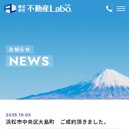
TOP
物件情報
お
知
ら
せ
N
E
W
S
空き家再生
事業内容
会社案内
店舗紹介
採用情報
2025.10.05
浜松市中央区大島町 ご成約頂きました。
簡単！不動産査定