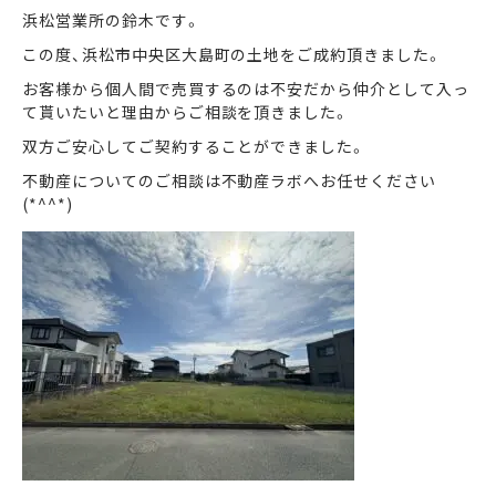
浜松営業所の鈴木です。
この度、浜松市中央区大島町の土地をご成約頂きました。
まずは何でもお気軽に
お問い合わせ・ご相談ください！
お客様から個人間で売買するのは不安だから仲介として入っ
て貰いたいと理由からご相談を頂きました。
イイナミ
0120-41-1173
双方ご安心してご契約することができました。
不動産についてのご相談は不動産ラボへお任せください
(*^^*)
メールでお問い合わせ
LINEでお問い合わせ