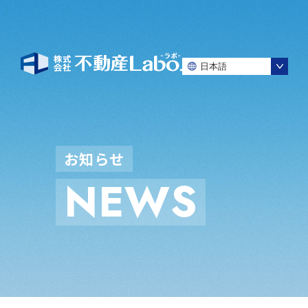
お
知
ら
せ
N
E
W
S