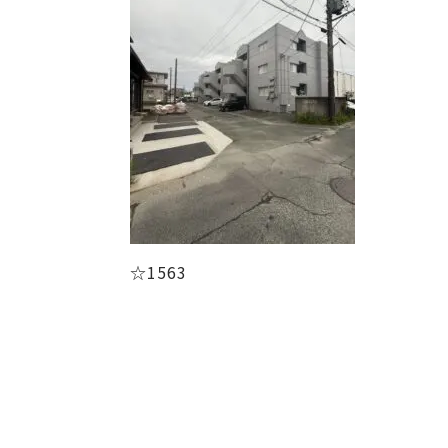
☆1563