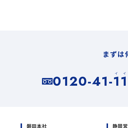
まずは
イ
0120-41-1
磐田本社
静岡