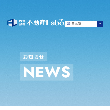
お
知
ら
せ
N
E
W
S