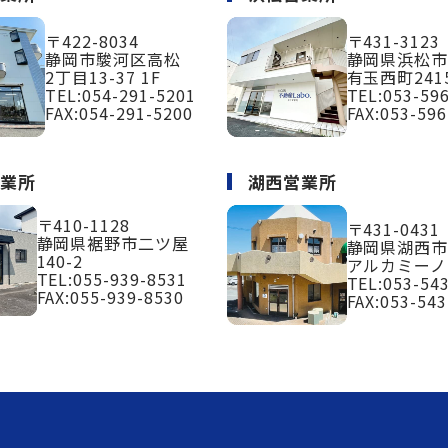
〒422-8034
〒431-3123
静岡市駿河区高松
静岡県浜松
2丁目13-37 1F
有玉西町2415
TEL:
054-291-5201
TEL:
053-59
FAX:054-291-5200
FAX:053-596
営業所
湖西営業所
〒410-1128
〒431-0431
静岡県裾野市二ツ屋
静岡県湖西市
140-2
アルカミーノ
TEL:
055-939-8531
TEL:
053-54
FAX:055-939-8530
FAX:053-543