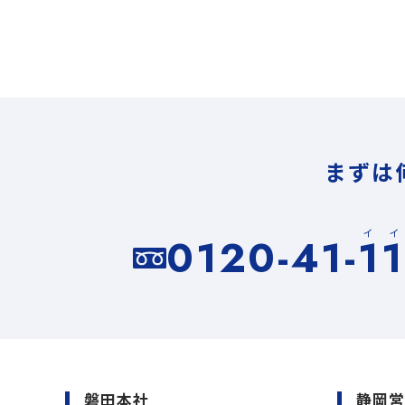
まずは
イ
0120-41-1
磐田本社
静岡