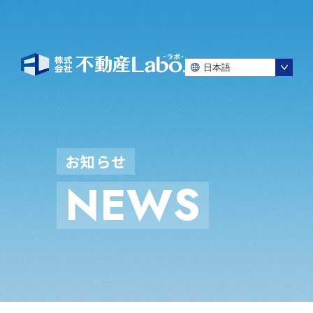
お
知
ら
せ
N
E
W
S