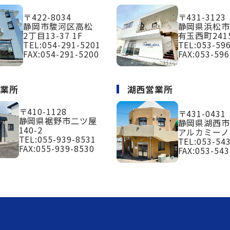
〒422-8034
〒431-3123
静岡市駿河区高松
静岡県浜松
2丁目13-37 1F
有玉西町2415
TEL:
054-291-5201
TEL:
053-59
FAX:054-291-5200
FAX:053-596
営業所
湖西営業所
〒410-1128
〒431-0431
静岡県裾野市二ツ屋
静岡県湖西市
140-2
アルカミーノ
TEL:
055-939-8531
TEL:
053-54
FAX:055-939-8530
FAX:053-543