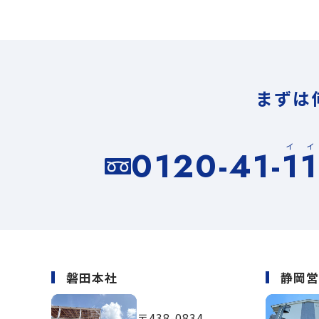
まずは
イ
0120-41-1
磐田本社
静岡
〒438-0834