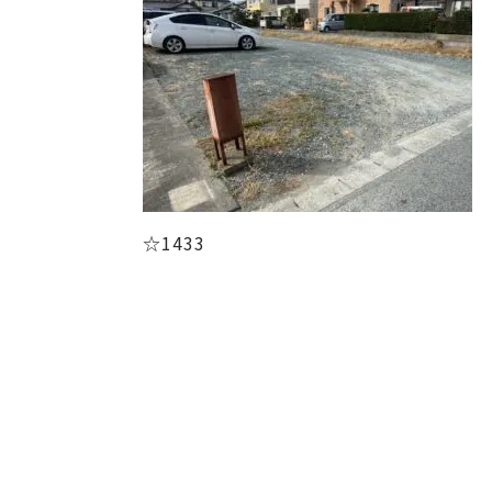
☆1433