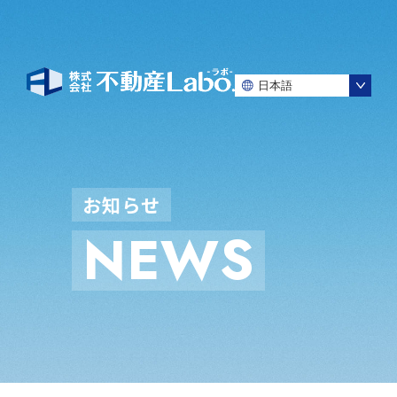
お
知
ら
せ
N
E
W
S