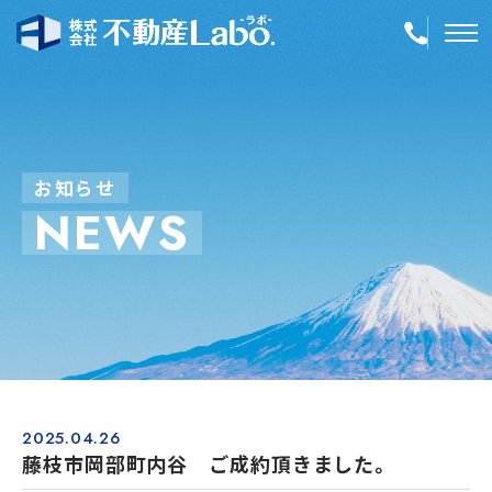
TOP
物件情報
お
知
ら
せ
N
E
W
S
空き家再生
事業内容
会社案内
店舗紹介
採用情報
2025.04.26
藤枝市岡部町内谷 ご成約頂きました。
簡単！不動産査定