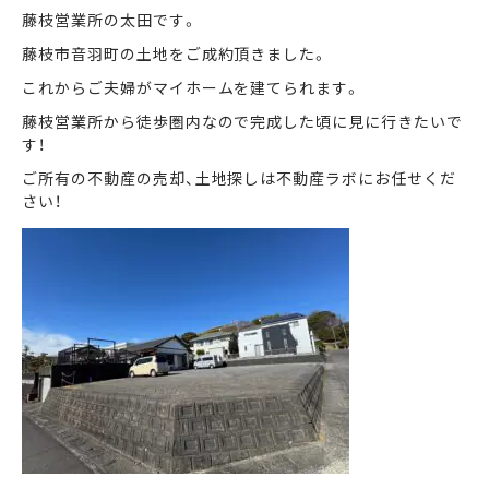
藤枝営業所の太田です。
藤枝市音羽町の土地をご成約頂きました。
まずは何でもお気軽に
お問い合わせ・ご相談ください！
これからご夫婦がマイホームを建てられます。
藤枝営業所から徒歩圏内なので完成した頃に見に行きたいで
イイナミ
0120-41-1173
す！
ご所有の不動産の売却、土地探しは不動産ラボにお任せくだ
さい！
メールでお問い合わせ
LINEでお問い合わせ