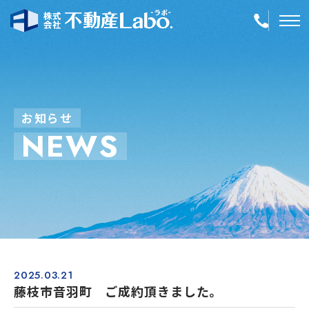
TOP
物件情報
お
知
ら
せ
N
E
W
S
空き家再生
事業内容
会社案内
店舗紹介
採用情報
2025.03.21
藤枝市音羽町 ご成約頂きました。
簡単！不動産査定