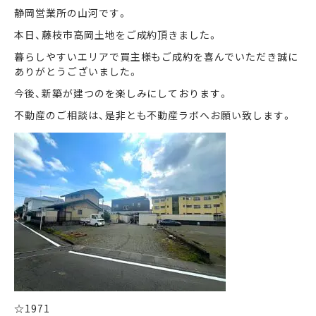
静岡営業所の山河です。
本日、藤枝市高岡土地をご成約頂きました。
まずは何でもお気軽に
お問い合わせ・ご相談ください！
暮らしやすいエリアで買主様もご成約を喜んでいただき誠に
ありがとうございました。
イイナミ
0120-41-1173
今後、新築が建つのを楽しみにしております。
不動産のご相談は、是非とも不動産ラボへお願い致します。
メールでお問い合わせ
LINEでお問い合わせ
☆1971