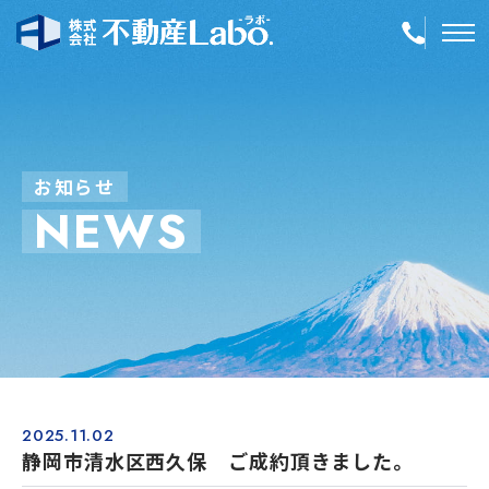
TOP
物件情報
お
知
ら
せ
N
E
W
S
空き家再生
事業内容
会社案内
店舗紹介
採用情報
2025.11.02
静岡市清水区西久保 ご成約頂きました。
簡単！不動産査定