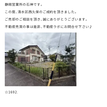
静岡営業所の石神です。
この度、清水区西久保のご成約を頂きました。
まずは何でもお気軽に
お問い合わせ・ご相談ください！
ご売却のご相談を頂き、誠にありがとうございます。
不動産売買の事は是非、不動産ラボにお問合せ下さい♪
イイナミ
0120-41-1173
メールでお問い合わせ
LINEでお問い合わせ
☆1692.