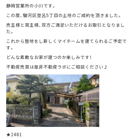
静岡営業所の小川です。
この度、駿河区登呂5丁目の土地のご成約を頂きました。
まずは何でもお気軽に
お問い合わせ・ご相談ください！
売主様と買主様、双方ご満足いただけるお取引となりまし
た。
イイナミ
0120-41-1173
これから整地をし新しくマイホームを建てられるご予定で
す。
どんな素敵なお家が建つのか楽しみです！
メールでお問い合わせ
不動産売買は是非不動産ラボにご相談ください♪
LINEでお問い合わせ
★1481