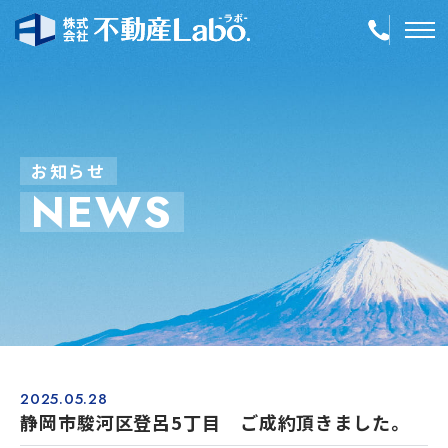
TOP
物件情報
お
知
ら
せ
N
E
W
S
空き家再生
事業内容
会社案内
店舗紹介
採用情報
2025.05.28
静岡市駿河区登呂5丁目 ご成約頂きました。
簡単！不動産査定