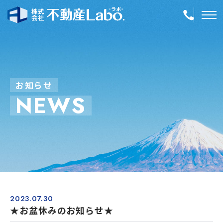
TOP
物件情報
お
知
ら
せ
N
E
W
S
空き家再生
事業内容
会社案内
店舗紹介
採用情報
2023.07.30
★お盆休みのお知らせ★
簡単！不動産査定