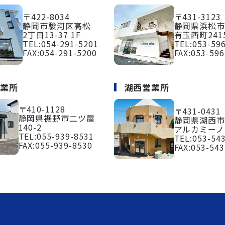
〒422-8034
〒431-3123
静岡市駿河区高松
静岡県浜松
2丁目13-37 1F
有玉西町2415
TEL:
054-291-5201
TEL:
053-59
FAX:054-291-5200
FAX:053-596
営業所
湖西営業所
〒410-1128
〒431-0431
静岡県裾野市二ツ屋
静岡県湖西市
140-2
アルカミーノ
TEL:
055-939-8531
TEL:
053-54
FAX:055-939-8530
FAX:053-543