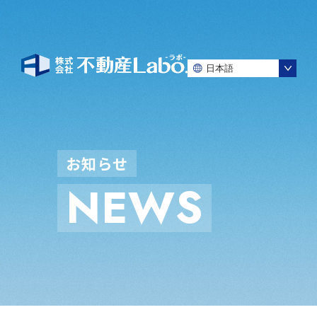
お
知
ら
せ
N
E
W
S