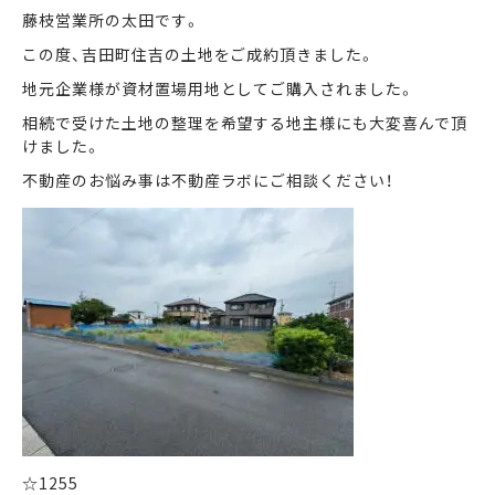
藤枝営業所の太田です。
この度、吉田町住吉の土地をご成約頂きました。
まずは何でもお気軽に
お問い合わせ・ご相談ください！
地元企業様が資材置場用地としてご購入されました。
相続で受けた土地の整理を希望する地主様にも大変喜んで頂
イイナミ
0120-41-1173
けました。
不動産のお悩み事は不動産ラボにご相談ください！
メールでお問い合わせ
LINEでお問い合わせ
☆1255