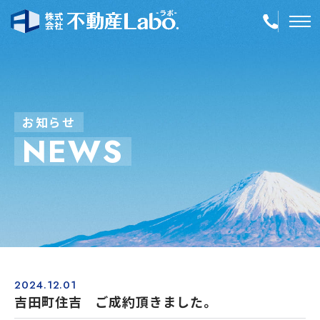
TOP
物件情報
お
知
ら
せ
N
E
W
S
空き家再生
事業内容
会社案内
店舗紹介
採用情報
2024.12.01
吉田町住吉 ご成約頂きました。
簡単！不動産査定