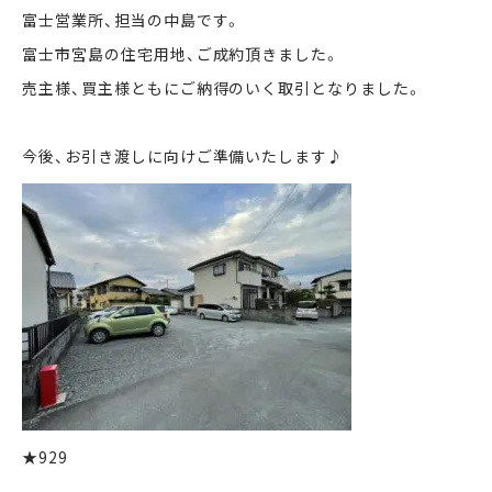
富士営業所、担当の中島です。
富士市宮島の住宅用地、ご成約頂きました。
まずは何でもお気軽に
お問い合わせ・ご相談ください！
売主様、買主様ともにご納得のいく取引となりました。
イイナミ
0120-41-1173
今後、お引き渡しに向けご準備いたします♪
メールでお問い合わせ
LINEでお問い合わせ
★929