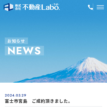
TOP
物件情報
お
知
ら
せ
N
E
W
S
空き家再生
事業内容
会社案内
店舗紹介
採用情報
2024.03.29
富士市宮島 ご成約頂きました。
簡単！不動産査定