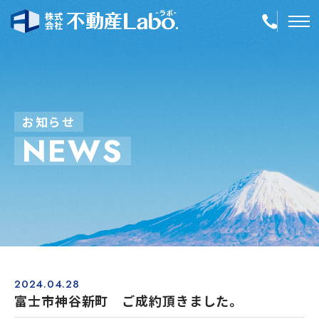
TOP
物件情報
お
知
ら
せ
N
E
W
S
空き家再生
事業内容
会社案内
店舗紹介
採用情報
2024.04.28
富士市神谷新町 ご成約頂きました。
簡単！不動産査定