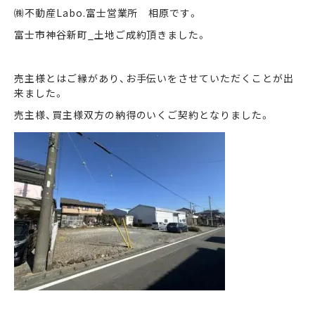
㈱不動産Labo.富士営業所 相原です。
富士市神谷新町_土地ご成約頂きました。
まずは何でもお気軽に
お問い合わせ・ご相談ください！
売主様とはご縁があり、お手伝いをさせていただくことが出
イイナミ
0120-41-1173
来ました。
売主様、買主様双方の納得のいくご契約となりました。
メールでお問い合わせ
LINEでお問い合わせ