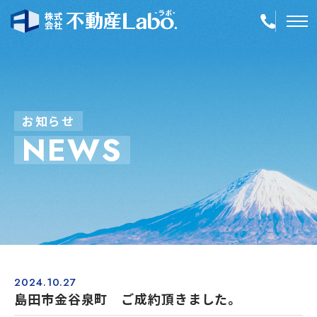
TOP
物件情報
お
知
ら
せ
N
E
W
S
空き家再生
事業内容
会社案内
店舗紹介
採用情報
2024.10.27
島田市金谷泉町 ご成約頂きました。
簡単！不動産査定