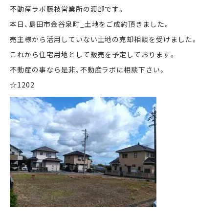
不動産ラボ藤枝営業所の渡部です。
本日、島田市金谷泉町_土地をご成約頂きました。
まずは何でもお気軽に
お問い合わせ・ご相談ください！
売主様から活用していない土地の売却相談を受けました。
これから住宅用地として販売を予定しております。
イイナミ
0120-41-1173
不動産の事なら是非、不動産ラボに相談下さい。
☆1202
メールでお問い合わせ
LINEでお問い合わせ