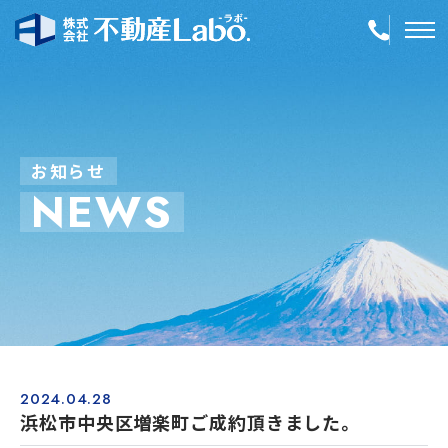
TOP
物件情報
お
知
ら
せ
N
E
W
S
空き家再生
事業内容
会社案内
店舗紹介
採用情報
2024.04.28
浜松市中央区増楽町ご成約頂きました。
簡単！不動産査定