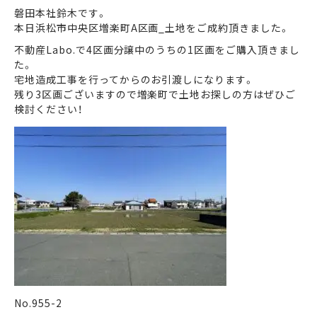
磐田本社鈴木です。
本日浜松市中央区増楽町A区画_土地をご成約頂きました。
まずは何でもお気軽に
不動産Labo.で4区画分譲中のうちの1区画をご購入頂きまし
お問い合わせ・ご相談ください！
た。
宅地造成工事を行ってからのお引渡しになります。
イイナミ
0120-41-1173
残り3区画ございますので増楽町で土地お探しの方はぜひご
検討ください！
メールでお問い合わせ
LINEでお問い合わせ
No.955-2