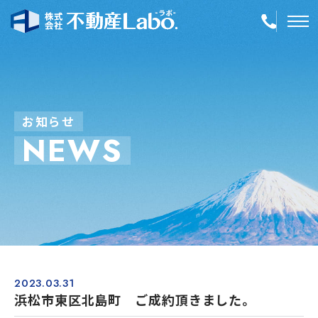
TOP
物件情報
お
知
ら
せ
N
E
W
S
空き家再生
事業内容
会社案内
店舗紹介
採用情報
2023.03.31
浜松市東区北島町 ご成約頂きました。
簡単！不動産査定