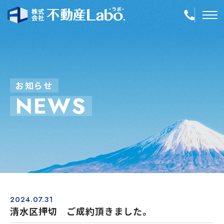
TOP
物件情報
お
知
ら
せ
N
E
W
S
空き家再生
事業内容
会社案内
店舗紹介
採用情報
2024.07.31
清水区押切 ご成約頂きました。
簡単！不動産査定