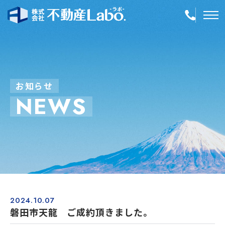
TOP
物件情報
お
知
ら
せ
N
E
W
S
空き家再生
事業内容
会社案内
店舗紹介
採用情報
2024.10.07
磐田市天龍 ご成約頂きました。
簡単！不動産査定