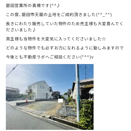
磐田営業所の髙橋です(^^♪
この度、磐田市天龍の土地をご成約頂きました(*^_^*)
まずは何でもお気軽に
お問い合わせ・ご相談ください！
長きにわたり販売していた物件のため売主様も大変喜んでく
ださいました♪
イイナミ
0120-41-1173
買主様も当物件を大変気に入ってくださいました☆
どのような物件でも必ずお力になれるように勤しみますので
今後とも不動産ラボへご相談ください(*^^)v
メールでお問い合わせ
LINEでお問い合わせ