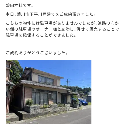
磐田本社です。
本日、菊川市下平川戸建てをご成約頂きました。
まずは何でもお気軽に
お問い合わせ・ご相談ください！
こちらの物件には駐車場がありませんでしたが、道路の向か
い側の駐車場のオーナー様と交渉し、併せて販売することで
イイナミ
駐車場を確保することができました。
0120-41-1173
ご成約ありがとうございました。
メールでお問い合わせ
LINEでお問い合わせ