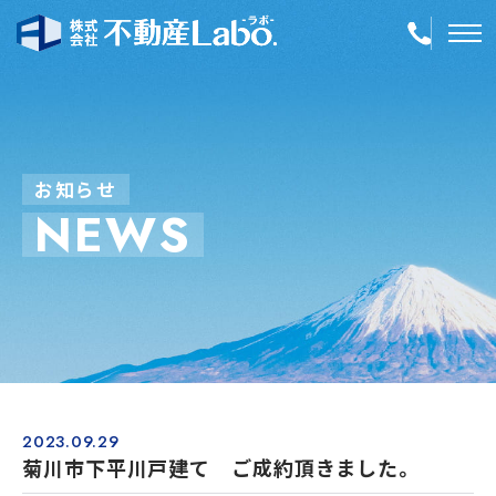
TOP
物件情報
お
知
ら
せ
N
E
W
S
空き家再生
事業内容
会社案内
店舗紹介
採用情報
2023.09.29
菊川市下平川戸建て ご成約頂きました。
簡単！不動産査定