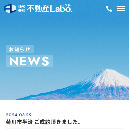
TOP
物件情報
お
知
ら
せ
N
E
W
S
空き家再生
事業内容
会社案内
店舗紹介
採用情報
2024.03.29
菊川市半済 ご成約頂きました。
簡単！不動産査定