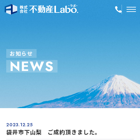
TOP
物件情報
お
知
ら
せ
N
E
W
S
空き家再生
事業内容
会社案内
店舗紹介
採用情報
2023.12.25
袋井市下山梨 ご成約頂きました。
簡単！不動産査定