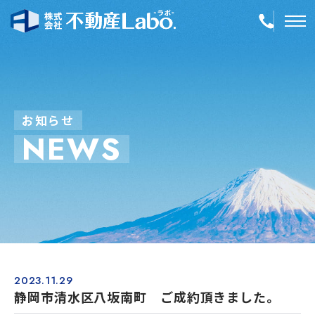
TOP
物件情報
お
知
ら
せ
N
E
W
S
空き家再生
事業内容
会社案内
店舗紹介
採用情報
2023.11.29
静岡市清水区八坂南町 ご成約頂きました。
簡単！不動産査定