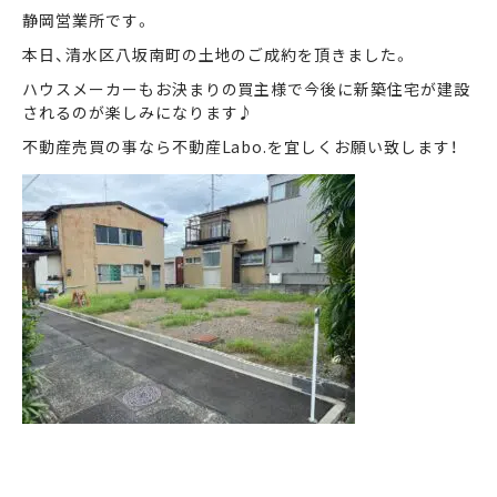
静岡営業所です。
本日、清水区八坂南町の土地のご成約を頂きました。
まずは何でもお気軽に
お問い合わせ・ご相談ください！
ハウスメーカーもお決まりの買主様で今後に新築住宅が建設
されるのが楽しみになります♪
イイナミ
0120-41-1173
不動産売買の事なら不動産Labo.を宜しくお願い致します！
メールでお問い合わせ
LINEでお問い合わせ