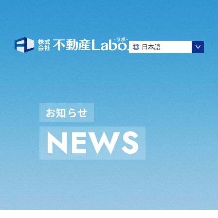
お
知
ら
せ
N
E
W
S