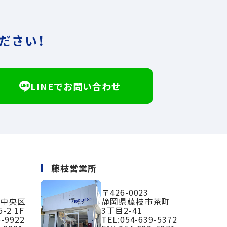
ださい！
LINEでお問い合わせ
藤枝営業所
〒426-0023
市中央区
静岡県藤枝市茶町
-2 1F
3丁目2-41
6-9922
TEL:
054-639-5372