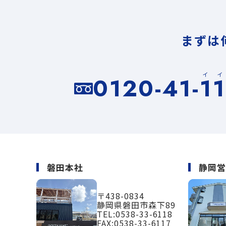
まずは
イ
0120-41-1
磐田本社
静岡
〒438-0834
静岡県磐田市森下89
TEL:
0538-33-6118
FAX:0538-33-6117