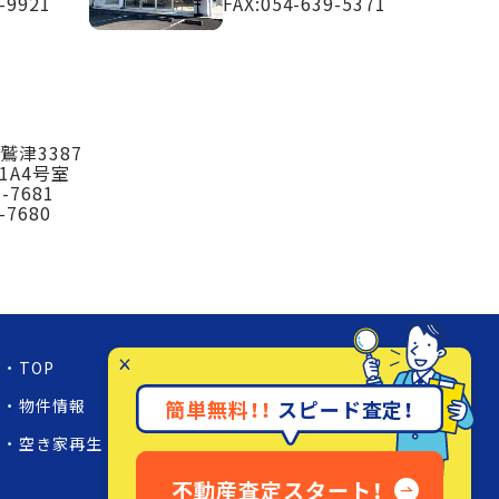
-9921
FAX:054-639-5371
鷲津3387
1A4号室
3-7681
-7680
TOP
お知らせ
店舗紹介
物件情報
事業内容
簡単無料！！
スピード査定！
採用情報
空き家再生
会社案内
簡単！不動産査定
不動産査定スタート！