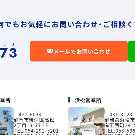
何でもお気軽に
お問い合わせ・ご相談く
イナミ
173
メールでお問い合わせ
営業所
浜松営業所
〒422-8034
〒431-3123
静岡市駿河区高松
静岡県浜松
2丁目13-37 1F
有玉西町2415
TEL:
054-291-5201
TEL:
053-59