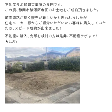
不動産ラボ静岡営業所の泉田です。
この度、静岡市駿河区寺田のお土地をご成約頂きました。
まずは何でもお気軽に
前面道路が狭く販売が難しいかと思われましたが
お問い合わせ・ご相談ください！
住宅メーカー様からご紹介いただいたお客様に購入していた
だき、スピード成約が出来ました！
イイナミ
0120-41-1173
不動産の購入、売却を検討の方は是非、不動産ラボまで！！
★1109
メールでお問い合わせ
LINEでお問い合わせ