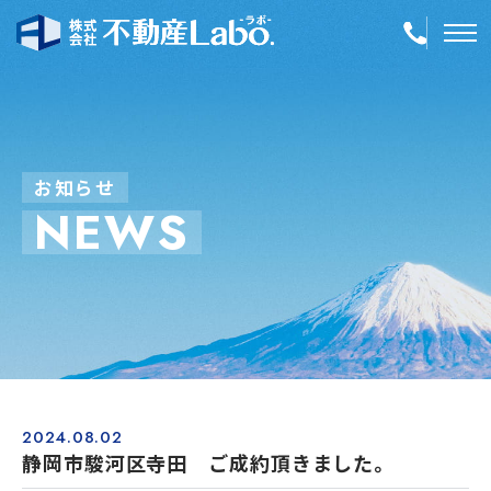
TOP
物件情報
お
知
ら
せ
N
E
W
S
空き家再生
事業内容
会社案内
店舗紹介
採用情報
2024.08.02
静岡市駿河区寺田 ご成約頂きました。
簡単！不動産査定